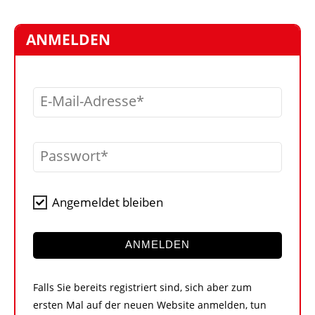
STELLEN
MARKTPLATZ
ANMELDEN
ABONNEMENTS
VIDEOS
E-Mail-Adresse
BIBLIOTHEK
KRAN & BÜHNE
Passwort
MEDIADATEN
WÄHRUNGSRECHNER
Angemeldet bleiben
EINHEITENKONVERTER
KONTAKT
ANMELDEN
Falls Sie bereits registriert sind, sich aber zum
ersten Mal auf der neuen Website anmelden, tun