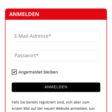
STELLEN
MARKTPLATZ
ANMELDEN
ABONNEMENTS
VIDEOS
E-Mail-Adresse
BIBLIOTHEK
KRAN & BÜHNE
Passwort
MEDIADATEN
WÄHRUNGSRECHNER
Angemeldet bleiben
EINHEITENKONVERTER
KONTAKT
ANMELDEN
Falls Sie bereits registriert sind, sich aber zum
ersten Mal auf der neuen Website anmelden, tun