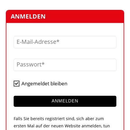
STELLEN
MARKTPLATZ
ANMELDEN
ABONNEMENTS
VIDEOS
E-Mail-Adresse
BIBLIOTHEK
KRAN & BÜHNE
Passwort
MEDIADATEN
WÄHRUNGSRECHNER
Angemeldet bleiben
EINHEITENKONVERTER
KONTAKT
ANMELDEN
Falls Sie bereits registriert sind, sich aber zum
ersten Mal auf der neuen Website anmelden, tun