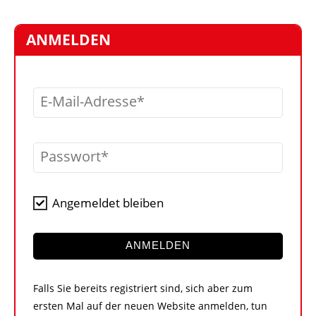
STELLEN
MARKTPLATZ
ANMELDEN
ABONNEMENTS
VIDEOS
E-Mail-Adresse
BIBLIOTHEK
KRAN & BÜHNE
Passwort
MEDIADATEN
WÄHRUNGSRECHNER
Angemeldet bleiben
EINHEITENKONVERTER
KONTAKT
ANMELDEN
Falls Sie bereits registriert sind, sich aber zum
ersten Mal auf der neuen Website anmelden, tun