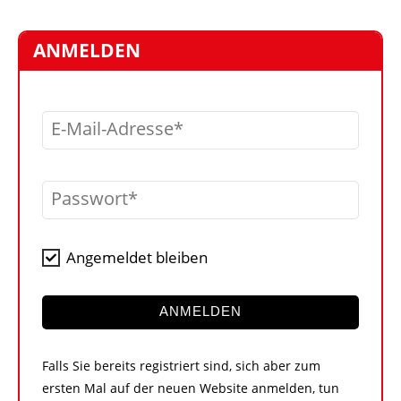
STELLEN
MARKTPLATZ
ANMELDEN
ABONNEMENTS
VIDEOS
E-Mail-Adresse
BIBLIOTHEK
KRAN & BÜHNE
Passwort
MEDIADATEN
WÄHRUNGSRECHNER
Angemeldet bleiben
EINHEITENKONVERTER
KONTAKT
ANMELDEN
Falls Sie bereits registriert sind, sich aber zum
ersten Mal auf der neuen Website anmelden, tun