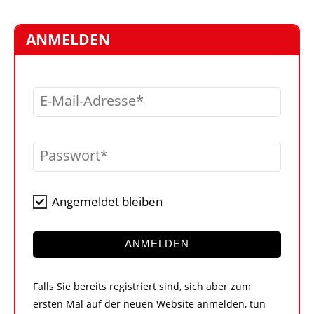
STELLEN
MARKTPLATZ
ANMELDEN
ABONNEMENTS
VIDEOS
E-Mail-Adresse
BIBLIOTHEK
KRAN & BÜHNE
Passwort
MEDIADATEN
WÄHRUNGSRECHNER
Angemeldet bleiben
EINHEITENKONVERTER
KONTAKT
ANMELDEN
Falls Sie bereits registriert sind, sich aber zum
ersten Mal auf der neuen Website anmelden, tun