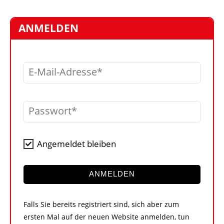
STELLEN
MARKTPLATZ
ANMELDEN
ABONNEMENTS
VIDEOS
E-Mail-Adresse
BIBLIOTHEK
KRAN & BÜHNE
Passwort
MEDIADATEN
WÄHRUNGSRECHNER
Angemeldet bleiben
EINHEITENKONVERTER
KONTAKT
ANMELDEN
Falls Sie bereits registriert sind, sich aber zum
ersten Mal auf der neuen Website anmelden, tun