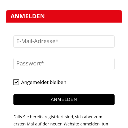
STELLEN
MARKTPLATZ
ANMELDEN
ABONNEMENTS
VIDEOS
E-Mail-Adresse
BIBLIOTHEK
KRAN & BÜHNE
Passwort
MEDIADATEN
WÄHRUNGSRECHNER
Angemeldet bleiben
EINHEITENKONVERTER
KONTAKT
ANMELDEN
Falls Sie bereits registriert sind, sich aber zum
ersten Mal auf der neuen Website anmelden, tun