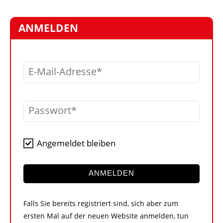
STELLEN
MARKTPLATZ
ANMELDEN
ABONNEMENTS
VIDEOS
E-Mail-Adresse
BIBLIOTHEK
KRAN & BÜHNE
Passwort
MEDIADATEN
WÄHRUNGSRECHNER
Angemeldet bleiben
EINHEITENKONVERTER
KONTAKT
ANMELDEN
Falls Sie bereits registriert sind, sich aber zum
ersten Mal auf der neuen Website anmelden, tun