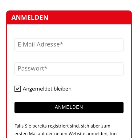
STELLEN
MARKTPLATZ
ANMELDEN
ABONNEMENTS
VIDEOS
E-Mail-Adresse
BIBLIOTHEK
KRAN & BÜHNE
Passwort
MEDIADATEN
WÄHRUNGSRECHNER
Angemeldet bleiben
EINHEITENKONVERTER
KONTAKT
ANMELDEN
Falls Sie bereits registriert sind, sich aber zum
ersten Mal auf der neuen Website anmelden, tun