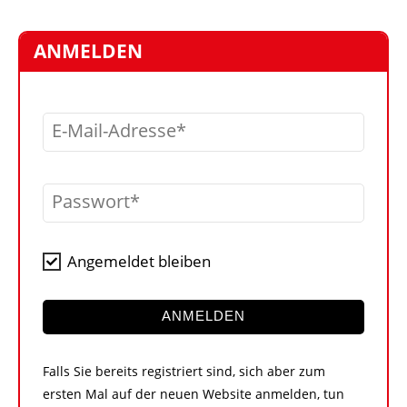
STELLEN
MARKTPLATZ
ANMELDEN
ABONNEMENTS
VIDEOS
E-Mail-Adresse
BIBLIOTHEK
KRAN & BÜHNE
Passwort
MEDIADATEN
WÄHRUNGSRECHNER
Angemeldet bleiben
EINHEITENKONVERTER
KONTAKT
ANMELDEN
Falls Sie bereits registriert sind, sich aber zum
ersten Mal auf der neuen Website anmelden, tun