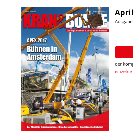
Apri
Ausgabe
der komp
einzelne 