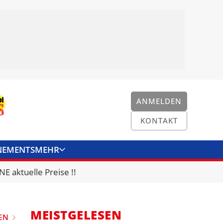
ANMELDEN
KONTAKT
NEMENTS
MEHR
ENKONVERTER
KONTAKT
E aktuelle Preise !!
MEISTGELESEN
EN