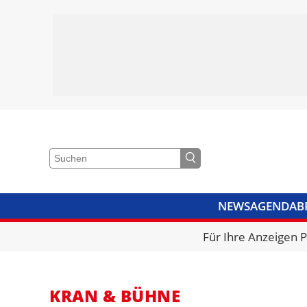
NEWS
AGENDA
B
VIDEOS
BIBLIOTHEK
KRA
Für Ihre Anzeigen 
KRAN & BÜHNE