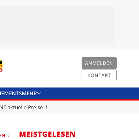
ANMELDEN
KONTAKT
NEMENTS
MEHR
ENKONVERTER
KONTAKT
E aktuelle Preise !!
MEISTGELESEN
EN