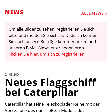
STELLEN
NEWS
MARKTPLATZ
ALLE NEWS
ABONNEMENTS
Um alle Bilder zu sehen, registrieren Sie sich
VIDEOS
bitte und melden Sie sich an. Dadurch können
BIBLIOTHEK
Sie auch unsere Beiträge kommentieren und
unseren E-Mail-Newsletter abonnieren.
KRAN & BÜHNE
Klicken Sie hier, um sich zu registrieren
MEDIADATEN
WÄHRUNGSRECHNER
24.08.2004
EINHEITENKONVERTER
Neues Flaggschiff
KONTAKT
bei Caterpillar
Caterpillar hat seine Teleskoplader Reihe mit der
Vorstellung des nun größten Modells des