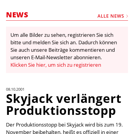
STELLEN
NEWS
MARKTPLATZ
ALLE NEWS
ABONNEMENTS
Um alle Bilder zu sehen, registrieren Sie sich
VIDEOS
bitte und melden Sie sich an. Dadurch können
BIBLIOTHEK
Sie auch unsere Beiträge kommentieren und
unseren E-Mail-Newsletter abonnieren.
KRAN & BÜHNE
Klicken Sie hier, um sich zu registrieren
MEDIADATEN
WÄHRUNGSRECHNER
08.10.2001
EINHEITENKONVERTER
Skyjack verlängert
KONTAKT
Produktionsstopp
Der Produktionsstopp bei Skyjack wird bis zum 19.
November beibehalten, heißt es offiziell in einer