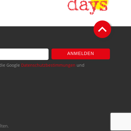
ANMELDEN
die Google
Datenschutzbestimmungen
und
lten.