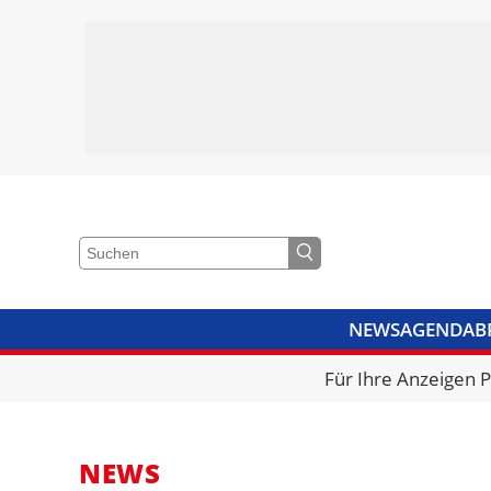
NEWS
AGENDA
B
VIDEOS
BIBLIOTHEK
KRA
Für Ihre Anzeigen 
NEWS