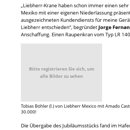
„Liebherr-Krane haben schon immer einen sehr gu
Mexiko mit einer eigenen Niederlassung präsent i
ausgezeichneten Kundendiensts für meine Gerä
Liebherr entschieden“, begründet
Jorge Ferna
Anschaffung. Einen Raupenkran vom Typ LR 1400/
Bitte registrieren Sie sich, um
alle Bilder zu sehen
Tobias Böhler (l.) von Liebherr Mexico mit Amado Cas
30.000!
Die Übergabe des Jubiläumsstücks fand im Hafen