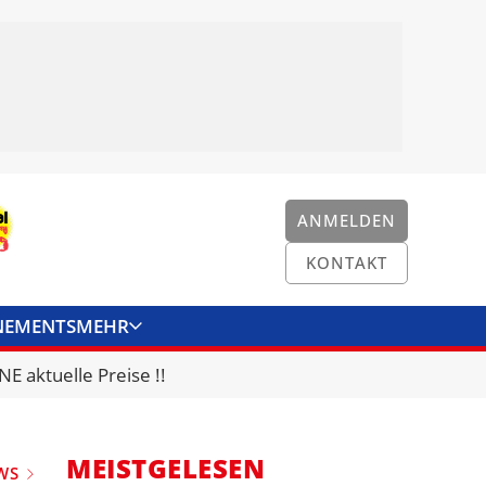
ANMELDEN
KONTAKT
NEMENTS
MEHR
ENKONVERTER
KONTAKT
E aktuelle Preise !!
MEISTGELESEN
WS