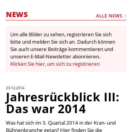
STELLEN
NEWS
MARKTPLATZ
ALLE NEWS
ABONNEMENTS
Um alle Bilder zu sehen, registrieren Sie sich
VIDEOS
bitte und melden Sie sich an. Dadurch können
BIBLIOTHEK
Sie auch unsere Beiträge kommentieren und
unseren E-Mail-Newsletter abonnieren.
KRAN & BÜHNE
Klicken Sie hier, um sich zu registrieren
MEDIADATEN
WÄHRUNGSRECHNER
23.12.2014
EINHEITENKONVERTER
Jahresrückblick III:
KONTAKT
Das war 2014
Was hat sich im 3. Quartal 2014 in der Kran- und
Bühnenbranche getan? Hier finden Sie die