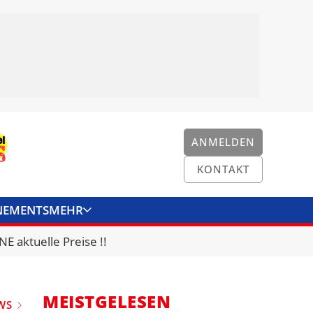
ANMELDEN
KONTAKT
NEMENTS
MEHR
ENKONVERTER
KONTAKT
E aktuelle Preise !!
MEISTGELESEN
WS