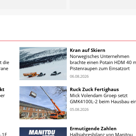
Kran auf Skiern
Norwegisches Unternehmen
t die
brachte einen Potain HDM 40 m
rane
Pistenraupen zum Einsatzort
06.08.2026
kt
Ruck Zuck Fertighaus
ber
Mick Volendam Groep setzt
GMK4100L-2 beim Hausbau ei
05.08.2026
Ermutigende Zahlen
5.1E
Halbjahresbilanz von Manitou