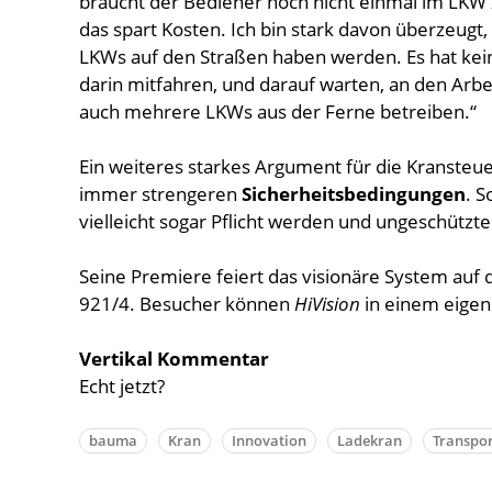
braucht der Bediener noch nicht einmal im LKW z
das spart Kosten. Ich bin stark davon überzeugt,
LKWs auf den Straßen haben werden. Es hat keine
darin mitfahren, und darauf warten, an den Arbe
auch mehrere LKWs aus der Ferne betreiben.“
Ein weiteres starkes Argument für die Kransteuer
immer strengeren
Sicherheitsbedingungen
. S
vielleicht sogar Pflicht werden und ungeschützt
Seine Premiere feiert das visionäre System auf
921/4. Besucher können
HiVision
in einem eigen
Vertikal Kommentar
Echt jetzt?
bauma
Kran
Innovation
Ladekran
Transpo