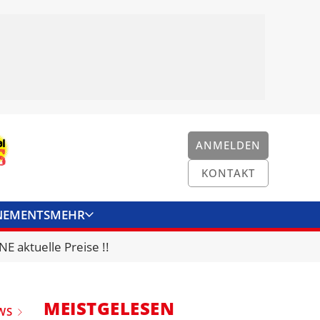
ANMELDEN
KONTAKT
NEMENTS
MEHR
ENKONVERTER
KONTAKT
E aktuelle Preise !!
MEISTGELESEN
WS