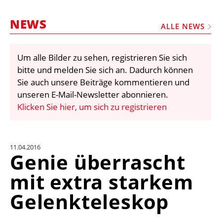
STELLEN
NEWS
MARKTPLATZ
ALLE NEWS
ABONNEMENTS
Um alle Bilder zu sehen, registrieren Sie sich
VIDEOS
bitte und melden Sie sich an. Dadurch können
BIBLIOTHEK
Sie auch unsere Beiträge kommentieren und
unseren E-Mail-Newsletter abonnieren.
KRAN & BÜHNE
Klicken Sie hier, um sich zu registrieren
MEDIADATEN
WÄHRUNGSRECHNER
11.04.2016
EINHEITENKONVERTER
Genie überrascht
KONTAKT
mit extra starkem
Gelenkteleskop