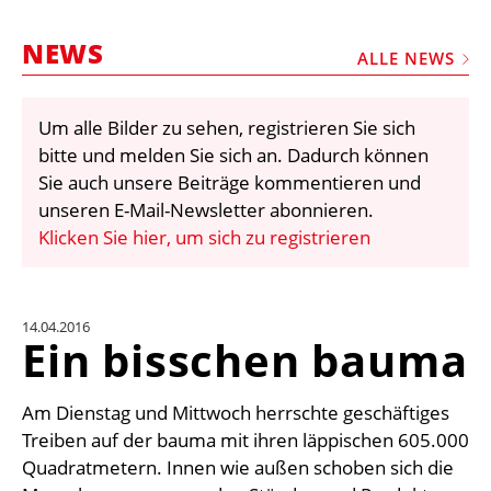
STELLEN
NEWS
MARKTPLATZ
ALLE NEWS
ABONNEMENTS
Um alle Bilder zu sehen, registrieren Sie sich
VIDEOS
bitte und melden Sie sich an. Dadurch können
BIBLIOTHEK
Sie auch unsere Beiträge kommentieren und
unseren E-Mail-Newsletter abonnieren.
KRAN & BÜHNE
Klicken Sie hier, um sich zu registrieren
MEDIADATEN
WÄHRUNGSRECHNER
14.04.2016
EINHEITENKONVERTER
Ein bisschen bauma
KONTAKT
Am Dienstag und Mittwoch herrschte geschäftiges
Treiben auf der bauma mit ihren läppischen 605.000
Quadratmetern. Innen wie außen schoben sich die