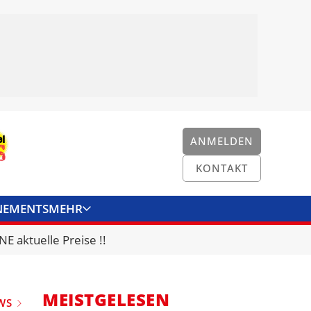
ANMELDEN
KONTAKT
NEMENTS
MEHR
ENKONVERTER
KONTAKT
E aktuelle Preise !!
MEISTGELESEN
WS