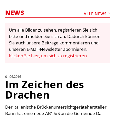
STELLEN
NEWS
MARKTPLATZ
ALLE NEWS
ABONNEMENTS
Um alle Bilder zu sehen, registrieren Sie sich
VIDEOS
bitte und melden Sie sich an. Dadurch können
BIBLIOTHEK
Sie auch unsere Beiträge kommentieren und
unseren E-Mail-Newsletter abonnieren.
KRAN & BÜHNE
Klicken Sie hier, um sich zu registrieren
MEDIADATEN
WÄHRUNGSRECHNER
01.06.2016
EINHEITENKONVERTER
Im Zeichen des
KONTAKT
Drachen
Der italienische Brückenuntersichtgerätehersteller
Barin hat eine neue AB16/S an die Gemeinde Da