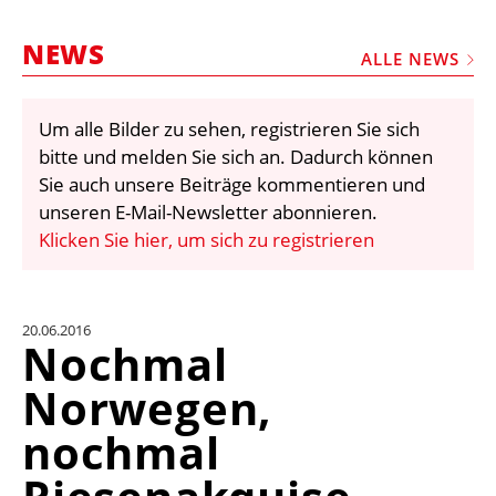
STELLEN
NEWS
MARKTPLATZ
ALLE NEWS
ABONNEMENTS
Um alle Bilder zu sehen, registrieren Sie sich
VIDEOS
bitte und melden Sie sich an. Dadurch können
BIBLIOTHEK
Sie auch unsere Beiträge kommentieren und
unseren E-Mail-Newsletter abonnieren.
KRAN & BÜHNE
Klicken Sie hier, um sich zu registrieren
MEDIADATEN
WÄHRUNGSRECHNER
20.06.2016
EINHEITENKONVERTER
Nochmal
KONTAKT
Norwegen,
nochmal