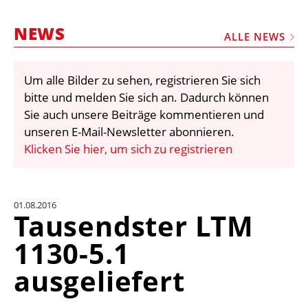
STELLEN
NEWS
MARKTPLATZ
ALLE NEWS
ABONNEMENTS
Um alle Bilder zu sehen, registrieren Sie sich
VIDEOS
bitte und melden Sie sich an. Dadurch können
BIBLIOTHEK
Sie auch unsere Beiträge kommentieren und
unseren E-Mail-Newsletter abonnieren.
KRAN & BÜHNE
Klicken Sie hier, um sich zu registrieren
MEDIADATEN
WÄHRUNGSRECHNER
01.08.2016
EINHEITENKONVERTER
Tausendster LTM
KONTAKT
1130-5.1
ausgeliefert