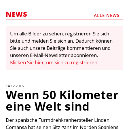
STELLEN
NEWS
MARKTPLATZ
ALLE NEWS
ABONNEMENTS
Um alle Bilder zu sehen, registrieren Sie sich
VIDEOS
bitte und melden Sie sich an. Dadurch können
BIBLIOTHEK
Sie auch unsere Beiträge kommentieren und
unseren E-Mail-Newsletter abonnieren.
KRAN & BÜHNE
Klicken Sie hier, um sich zu registrieren
MEDIADATEN
WÄHRUNGSRECHNER
14.12.2016
EINHEITENKONVERTER
Wenn 50 Kilometer
KONTAKT
eine Welt sind
Der spanische Turmdrehkranhersteller Linden
Comansa hat seinen Sitz ganz im Norden Spaniens,