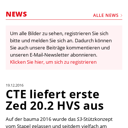
STELLEN
NEWS
MARKTPLATZ
ALLE NEWS
ABONNEMENTS
Um alle Bilder zu sehen, registrieren Sie sich
VIDEOS
bitte und melden Sie sich an. Dadurch können
BIBLIOTHEK
Sie auch unsere Beiträge kommentieren und
unseren E-Mail-Newsletter abonnieren.
KRAN & BÜHNE
Klicken Sie hier, um sich zu registrieren
MEDIADATEN
WÄHRUNGSRECHNER
19.12.2016
EINHEITENKONVERTER
CTE liefert erste
KONTAKT
Zed 20.2 HVS aus
Auf der bauma 2016 wurde das
S3
-Stützkonzept
vom Stapel gelassen und seitdem vielfach am