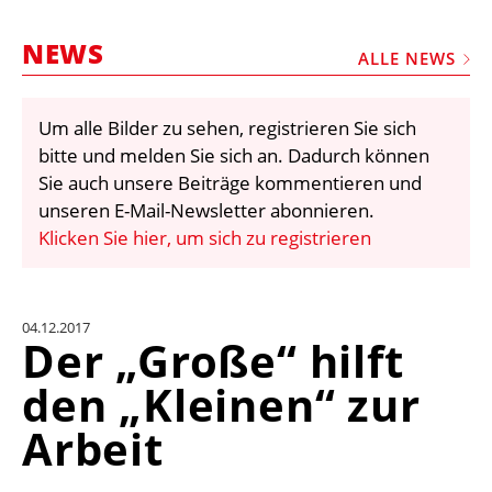
STELLEN
NEWS
MARKTPLATZ
ALLE NEWS
ABONNEMENTS
Um alle Bilder zu sehen, registrieren Sie sich
VIDEOS
bitte und melden Sie sich an. Dadurch können
BIBLIOTHEK
Sie auch unsere Beiträge kommentieren und
unseren E-Mail-Newsletter abonnieren.
KRAN & BÜHNE
Klicken Sie hier, um sich zu registrieren
MEDIADATEN
WÄHRUNGSRECHNER
04.12.2017
EINHEITENKONVERTER
Der „Große“ hilft
KONTAKT
den „Kleinen“ zur
Arbeit