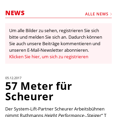
STELLEN
NEWS
MARKTPLATZ
ALLE NEWS
ABONNEMENTS
Um alle Bilder zu sehen, registrieren Sie sich
VIDEOS
bitte und melden Sie sich an. Dadurch können
BIBLIOTHEK
Sie auch unsere Beiträge kommentieren und
unseren E-Mail-Newsletter abonnieren.
KRAN & BÜHNE
Klicken Sie hier, um sich zu registrieren
MEDIADATEN
WÄHRUNGSRECHNER
05.12.2017
EINHEITENKONVERTER
57 Meter für
KONTAKT
Scheurer
Der System-Lift-Partner Scheurer Arbeitsbühnen
nimmt Ruthmanns
Height Performance
-„Steiger“ T