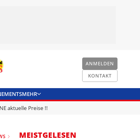
ANMELDEN
KONTAKT
NEMENTS
MEHR
ENKONVERTER
KONTAKT
E aktuelle Preise !!
MEISTGELESEN
WS