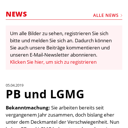
STELLEN
NEWS
MARKTPLATZ
ALLE NEWS
ABONNEMENTS
Um alle Bilder zu sehen, registrieren Sie sich
VIDEOS
bitte und melden Sie sich an. Dadurch können
BIBLIOTHEK
Sie auch unsere Beiträge kommentieren und
unseren E-Mail-Newsletter abonnieren.
KRAN & BÜHNE
Klicken Sie hier, um sich zu registrieren
MEDIADATEN
WÄHRUNGSRECHNER
05.04.2019
EINHEITENKONVERTER
PB und LGMG
KONTAKT
Bekanntmachung:
Sie arbeiten bereits seit
vergangenem Jahr zusammen, doch bislang eher
unter dem Deckmantel der Verschwiegenheit. Nun