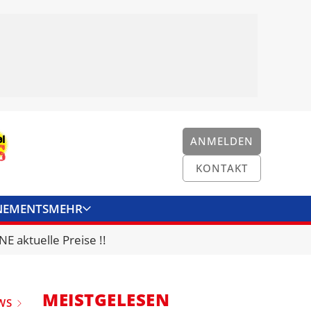
ANMELDEN
KONTAKT
NEMENTS
MEHR
ENKONVERTER
KONTAKT
E aktuelle Preise !!
MEISTGELESEN
WS