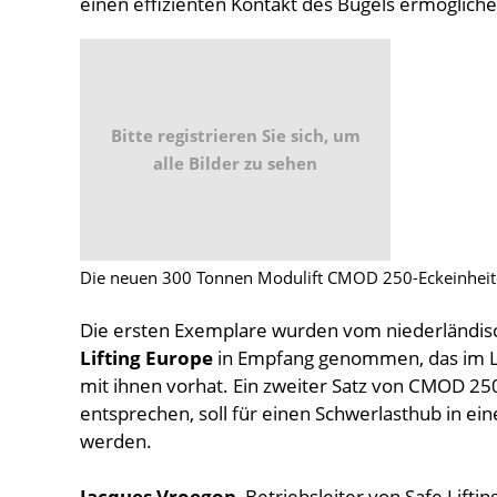
einen effizienten Kontakt des Bügels ermögliche
Bitte registrieren Sie sich, um
alle Bilder zu sehen
Die neuen 300 Tonnen Modulift CMOD 250-Eckeinhei
Die ersten Exemplare wurden vom niederländi
Lifting Europe
in Empfang genommen, das im La
mit ihnen vorhat. Ein zweiter Satz von CMOD 25
entsprechen, soll für einen Schwerlasthub in eine
werden.
Jacques Vroegop
, Betriebsleiter von Safe Lifti