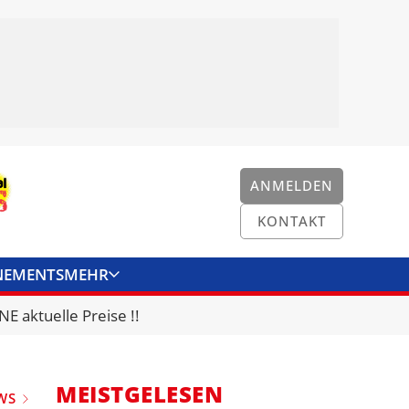
ANMELDEN
KONTAKT
NEMENTS
MEHR
ENKONVERTER
KONTAKT
E aktuelle Preise !!
MEISTGELESEN
WS