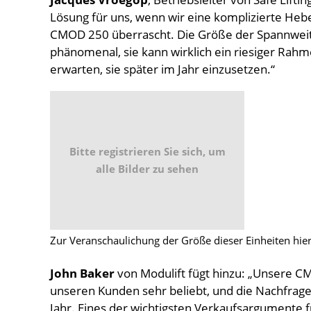
Lösung für uns, wenn wir eine komplizierte He
CMOD 250 überrascht. Die Größe der Spannweite,
phänomenal, sie kann wirklich ein riesiger Rah
erwarten, sie später im Jahr einzusetzen.“
Bitte registrieren Sie sich, um
alle Bilder zu sehen
Zur Veranschaulichung der Größe dieser Einheiten hie
John Baker
von Modulift fügt hinzu: „Unsere 
unseren Kunden sehr beliebt, und die Nachfrage
Jahr. Eines der wichtigsten Verkaufsargumente fü