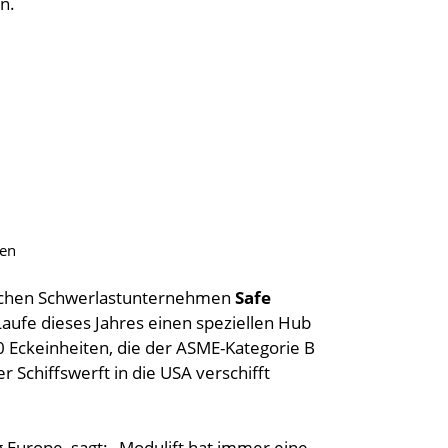
n.
ten
schen Schwerlastunternehmen
Safe
ufe dieses Jahres einen speziellen Hub
0 Eckeinheiten, die der ASME-Kategorie B
r Schiffswerft in die USA verschifft
ng Europe, sagt: „Modulift hat immer eine