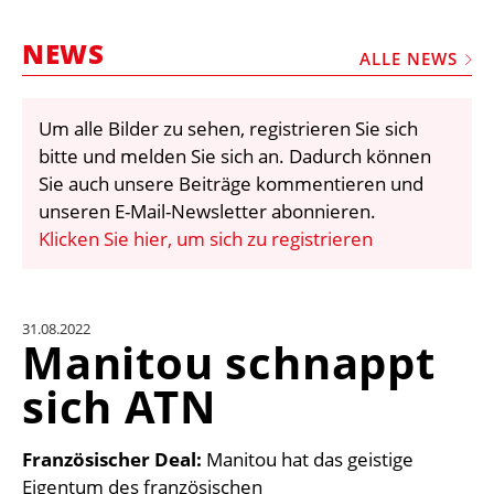
STELLEN
NEWS
MARKTPLATZ
ALLE NEWS
ABONNEMENTS
Um alle Bilder zu sehen, registrieren Sie sich
VIDEOS
bitte und melden Sie sich an. Dadurch können
BIBLIOTHEK
Sie auch unsere Beiträge kommentieren und
unseren E-Mail-Newsletter abonnieren.
KRAN & BÜHNE
Klicken Sie hier, um sich zu registrieren
MEDIADATEN
WÄHRUNGSRECHNER
31.08.2022
EINHEITENKONVERTER
Manitou schnappt
KONTAKT
sich ATN
Französischer Deal:
Manitou hat das geistige
Eigentum des französischen