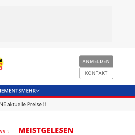
ANMELDEN
KONTAKT
NEMENTS
MEHR
ENKONVERTER
KONTAKT
E aktuelle Preise !!
MEISTGELESEN
WS