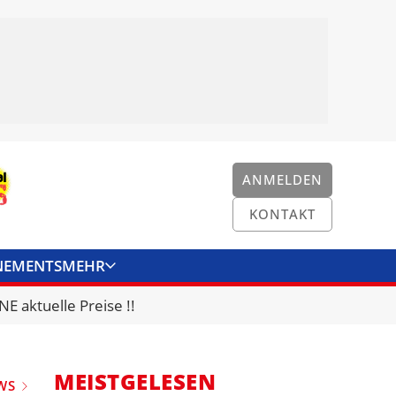
ANMELDEN
KONTAKT
NEMENTS
MEHR
ENKONVERTER
KONTAKT
E aktuelle Preise !!
MEISTGELESEN
WS