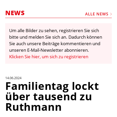
STELLEN
NEWS
MARKTPLATZ
ALLE NEWS
ABONNEMENTS
Um alle Bilder zu sehen, registrieren Sie sich
VIDEOS
bitte und melden Sie sich an. Dadurch können
BIBLIOTHEK
Sie auch unsere Beiträge kommentieren und
unseren E-Mail-Newsletter abonnieren.
KRAN & BÜHNE
Klicken Sie hier, um sich zu registrieren
MEDIADATEN
WÄHRUNGSRECHNER
14.06.2024
EINHEITENKONVERTER
Familientag lockt
KONTAKT
über tausend zu
Ruthmann