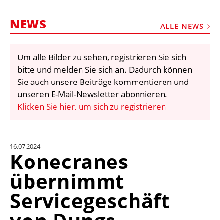
STELLEN
NEWS
MARKTPLATZ
ALLE NEWS
ABONNEMENTS
Um alle Bilder zu sehen, registrieren Sie sich
VIDEOS
bitte und melden Sie sich an. Dadurch können
BIBLIOTHEK
Sie auch unsere Beiträge kommentieren und
unseren E-Mail-Newsletter abonnieren.
KRAN & BÜHNE
Klicken Sie hier, um sich zu registrieren
MEDIADATEN
WÄHRUNGSRECHNER
16.07.2024
EINHEITENKONVERTER
Konecranes
KONTAKT
übernimmt
Servicegeschäft