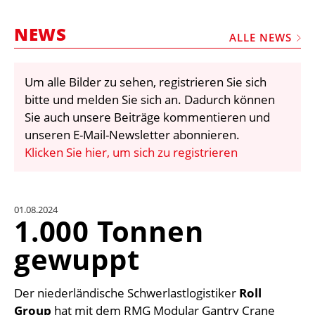
STELLEN
NEWS
MARKTPLATZ
ALLE NEWS
ABONNEMENTS
Um alle Bilder zu sehen, registrieren Sie sich
VIDEOS
bitte und melden Sie sich an. Dadurch können
BIBLIOTHEK
Sie auch unsere Beiträge kommentieren und
unseren E-Mail-Newsletter abonnieren.
KRAN & BÜHNE
Klicken Sie hier, um sich zu registrieren
MEDIADATEN
WÄHRUNGSRECHNER
01.08.2024
EINHEITENKONVERTER
1.000 Tonnen
KONTAKT
gewuppt
Der niederländische Schwerlastlogistiker
Roll
Group
hat mit dem RMG Modular Gantry Crane