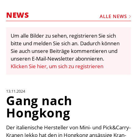
STELLEN
NEWS
MARKTPLATZ
ALLE NEWS
ABONNEMENTS
Um alle Bilder zu sehen, registrieren Sie sich
VIDEOS
bitte und melden Sie sich an. Dadurch können
BIBLIOTHEK
Sie auch unsere Beiträge kommentieren und
unseren E-Mail-Newsletter abonnieren.
KRAN & BÜHNE
Klicken Sie hier, um sich zu registrieren
MEDIADATEN
WÄHRUNGSRECHNER
13.11.2024
EINHEITENKONVERTER
Gang nach
KONTAKT
Hongkong
Der italienische Hersteller von Mini- und Pick&Carry-
Kranen Jekko hat den in Hongkong ansässige Kran-