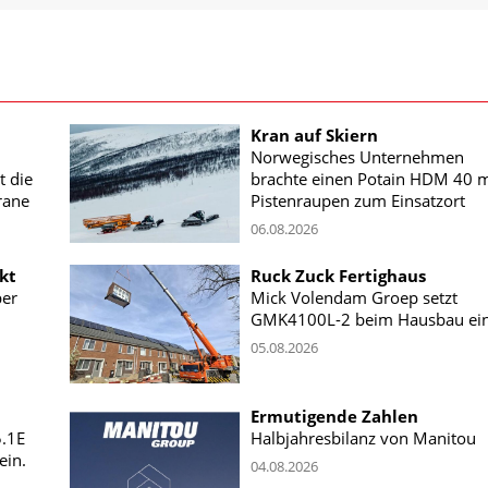
Kran auf Skiern
Norwegisches Unternehmen
t die
brachte einen Potain HDM 40 m
rane
Pistenraupen zum Einsatzort
06.08.2026
kt
Ruck Zuck Fertighaus
ber
Mick Volendam Groep setzt
GMK4100L-2 beim Hausbau ei
05.08.2026
Ermutigende Zahlen
5.1E
Halbjahresbilanz von Manitou
ein.
04.08.2026