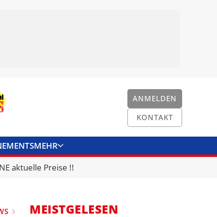
ANMELDEN
KONTAKT
NEMENTS
MEHR
ENKONVERTER
KONTAKT
E aktuelle Preise !!
MEISTGELESEN
WS