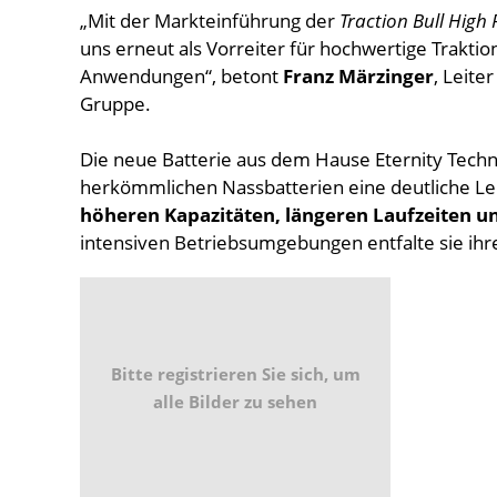
„Mit der Markteinführung der
Traction Bull High
uns erneut als Vorreiter für hochwertige Traktio
Anwendungen“, betont
Franz Märzinger
, Leite
Gruppe.
Die neue Batterie aus dem Hause Eternity Techno
herkömmlichen Nassbatterien eine deutliche Lei
höheren Kapazitäten, längeren Laufzeiten u
intensiven Betriebsumgebungen entfalte sie ihre
Bitte registrieren Sie sich, um
alle Bilder zu sehen