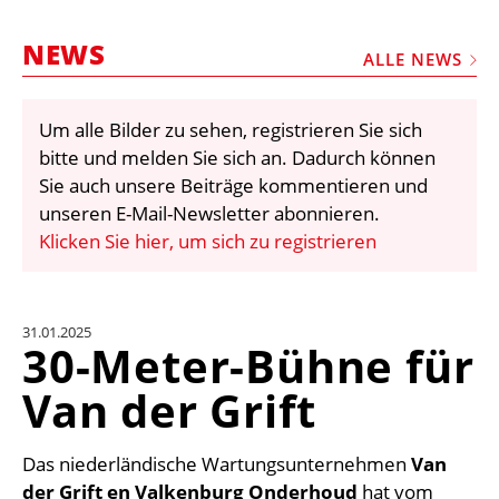
STELLEN
NEWS
MARKTPLATZ
ALLE NEWS
ABONNEMENTS
Um alle Bilder zu sehen, registrieren Sie sich
VIDEOS
bitte und melden Sie sich an. Dadurch können
BIBLIOTHEK
Sie auch unsere Beiträge kommentieren und
unseren E-Mail-Newsletter abonnieren.
KRAN & BÜHNE
Klicken Sie hier, um sich zu registrieren
MEDIADATEN
WÄHRUNGSRECHNER
31.01.2025
EINHEITENKONVERTER
30-Meter-Bühne für
KONTAKT
Van der Grift
Das niederländische Wartungsunternehmen
Van
der Grift en Valkenburg Onderhoud
hat vom