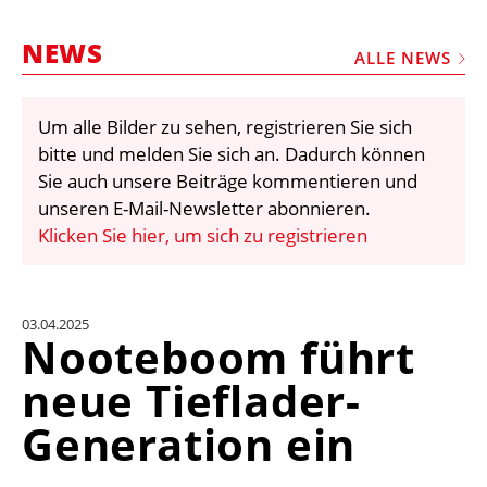
STELLEN
NEWS
MARKTPLATZ
ALLE NEWS
ABONNEMENTS
Um alle Bilder zu sehen, registrieren Sie sich
VIDEOS
bitte und melden Sie sich an. Dadurch können
BIBLIOTHEK
Sie auch unsere Beiträge kommentieren und
unseren E-Mail-Newsletter abonnieren.
KRAN & BÜHNE
Klicken Sie hier, um sich zu registrieren
MEDIADATEN
WÄHRUNGSRECHNER
03.04.2025
EINHEITENKONVERTER
Nooteboom führt
KONTAKT
neue Tieflader-
Generation ein