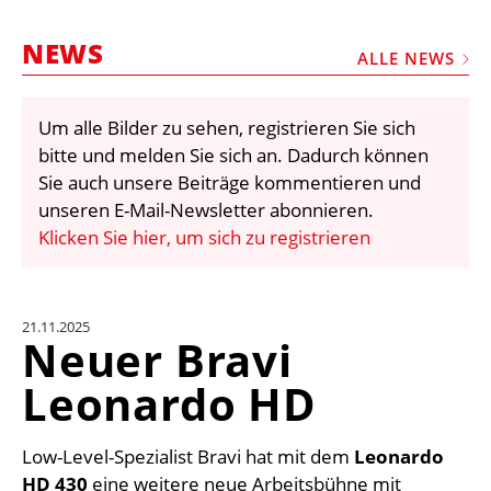
STELLEN
NEWS
MARKTPLATZ
ALLE NEWS
ABONNEMENTS
Um alle Bilder zu sehen, registrieren Sie sich
VIDEOS
bitte und melden Sie sich an. Dadurch können
BIBLIOTHEK
Sie auch unsere Beiträge kommentieren und
unseren E-Mail-Newsletter abonnieren.
KRAN & BÜHNE
Klicken Sie hier, um sich zu registrieren
MEDIADATEN
WÄHRUNGSRECHNER
21.11.2025
EINHEITENKONVERTER
Neuer Bravi
KONTAKT
Leonardo HD
Low-Level-Spezialist Bravi hat mit dem
Leonardo
HD 430
eine weitere neue Arbeitsbühne mit