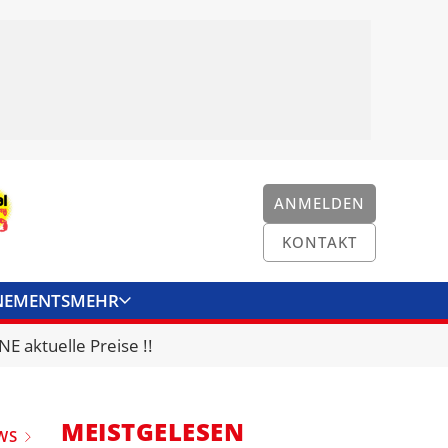
ANMELDEN
KONTAKT
NEMENTS
MEHR
ENKONVERTER
KONTAKT
E aktuelle Preise !!
MEISTGELESEN
WS