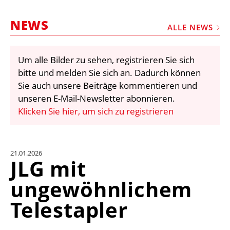
STELLEN
NEWS
MARKTPLATZ
ALLE NEWS
ABONNEMENTS
Um alle Bilder zu sehen, registrieren Sie sich
VIDEOS
bitte und melden Sie sich an. Dadurch können
BIBLIOTHEK
Sie auch unsere Beiträge kommentieren und
unseren E-Mail-Newsletter abonnieren.
KRAN & BÜHNE
Klicken Sie hier, um sich zu registrieren
MEDIADATEN
WÄHRUNGSRECHNER
21.01.2026
EINHEITENKONVERTER
JLG mit
KONTAKT
ungewöhnlichem
Telestapler