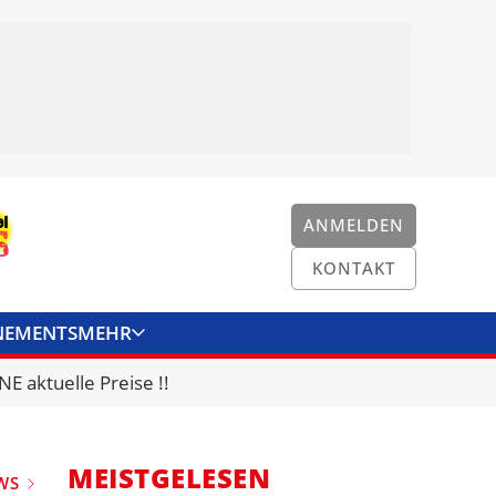
ANMELDEN
KONTAKT
NEMENTS
MEHR
ENKONVERTER
KONTAKT
E aktuelle Preise !!
MEISTGELESEN
WS