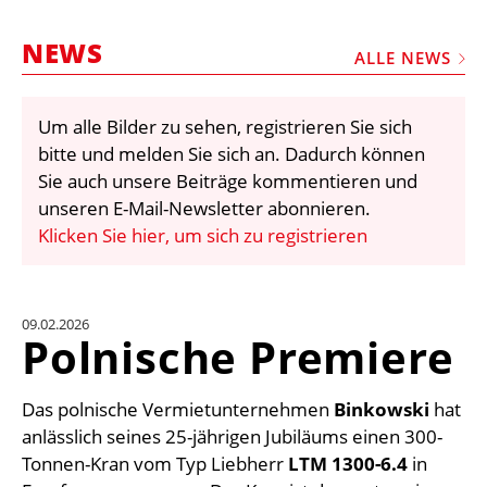
STELLEN
NEWS
MARKTPLATZ
ALLE NEWS
ABONNEMENTS
Um alle Bilder zu sehen, registrieren Sie sich
VIDEOS
bitte und melden Sie sich an. Dadurch können
BIBLIOTHEK
Sie auch unsere Beiträge kommentieren und
unseren E-Mail-Newsletter abonnieren.
KRAN & BÜHNE
Klicken Sie hier, um sich zu registrieren
MEDIADATEN
WÄHRUNGSRECHNER
09.02.2026
EINHEITENKONVERTER
Polnische Premiere
KONTAKT
Das polnische Vermietunternehmen
Binkowski
hat
anlässlich seines 25-jährigen Jubiläums einen 300-
Tonnen-Kran vom Typ Liebherr
LTM 1300-6.4
in