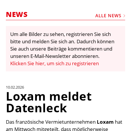
STELLEN
NEWS
MARKTPLATZ
ALLE NEWS
ABONNEMENTS
Um alle Bilder zu sehen, registrieren Sie sich
VIDEOS
bitte und melden Sie sich an. Dadurch können
BIBLIOTHEK
Sie auch unsere Beiträge kommentieren und
unseren E-Mail-Newsletter abonnieren.
KRAN & BÜHNE
Klicken Sie hier, um sich zu registrieren
MEDIADATEN
WÄHRUNGSRECHNER
10.02.2026
EINHEITENKONVERTER
Loxam meldet
KONTAKT
Datenleck
Das französische Vermietunternehmen
Loxam
hat
am Mittwoch mitgeteilt, dass möglicherweise