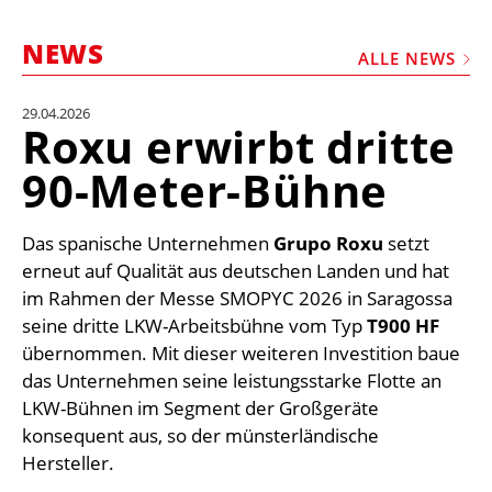
STELLEN
NEWS
MARKTPLATZ
ALLE NEWS
ABONNEMENTS
29.04.2026
Roxu erwirbt dritte
VIDEOS
90-Meter-Bühne
BIBLIOTHEK
KRAN & BÜHNE
Das spanische Unternehmen
Grupo Roxu
setzt
MEDIADATEN
erneut auf Qualität aus deutschen Landen und hat
im Rahmen der Messe SMOPYC 2026 in Saragossa
WÄHRUNGSRECHNER
seine dritte LKW-Arbeitsbühne vom Typ
T900 HF
EINHEITENKONVERTER
übernommen. Mit dieser weiteren Investition baue
das Unternehmen seine leistungsstarke Flotte an
KONTAKT
LKW-Bühnen im Segment der Großgeräte
konsequent aus, so der münsterländische
Hersteller.