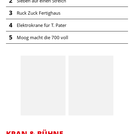
2
Sieben auf einen Streich
3
Ruck Zuck Fertighaus
4
Elektrokrane für T. Pater
5
Moog macht die 700 voll
KRAN & BÜHNE